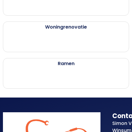
Woningrenovatie
Ramen
Cont
Simon V
Winsum