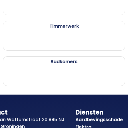
Timmerwerk
Badkamers
act
Diensten
an Wattumstraat 20 9951NJ
Aardbevingsschade
 Groningen
Elektra