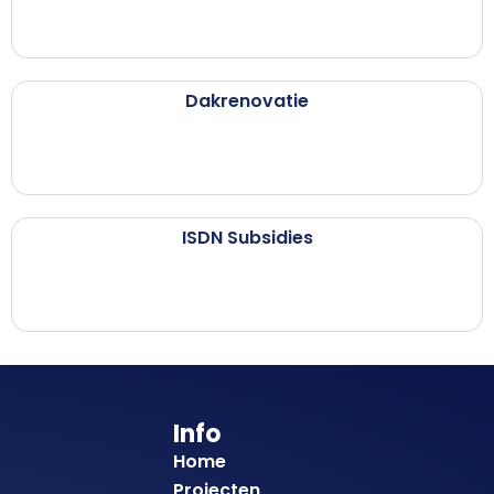
Dakrenovatie
ISDN Subsidies
Info
Home
Projecten