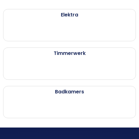
Elektra
Timmerwerk
Badkamers