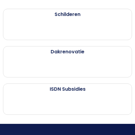
Schilderen
Dakrenovatie
ISDN Subsidies