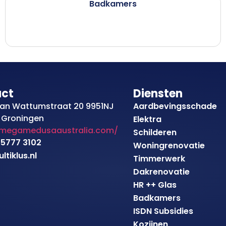
Badkamers
act
Diensten
an Wattumstraat 20 9951NJ
Aardbevingsschade
 Groningen
Elektra
/megamedusaaustralia.com/
Schilderen
 5777 3102
Woningrenovatie
tiklus.nl
Timmerwerk
Dakrenovatie
HR ++ Glas
Badkamers
ISDN Subsidies
Kozijnen