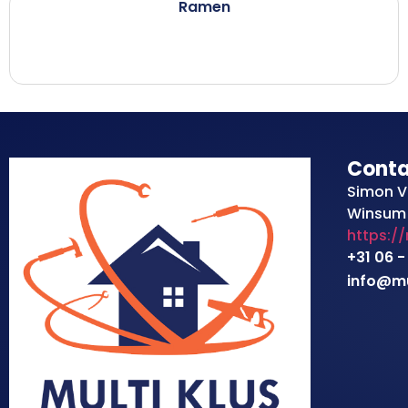
Ramen
Cont
Simon V
Winsum
https:/
+31 06 -
info@mul