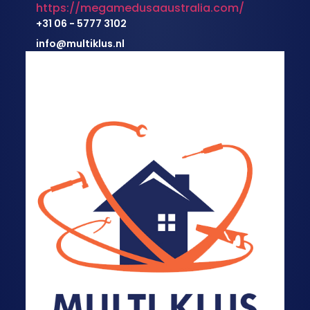
https://megamedusaaustralia.com/
+31 06 - 5777 3102
info@multiklus.nl