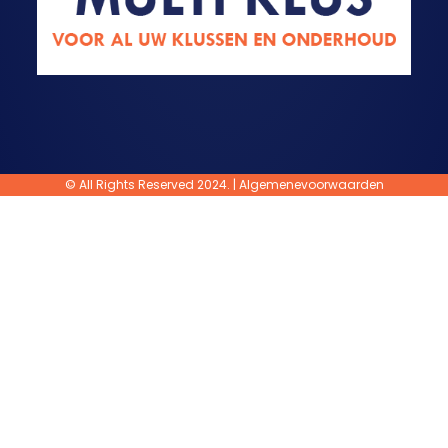
© All Rights Reserved 2024. |
Algemenevoorwaarden