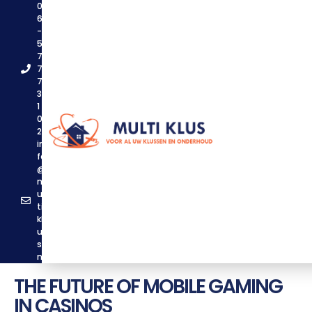
0
6
-
5
7
7
7
3
1
0
2
in
fo
@
m
ul
ti
kl
u
s.
nl
THE FUTURE OF MOBILE GAMING
IN CASINOS