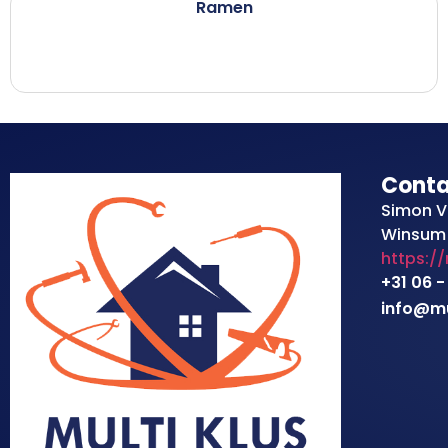
Ramen
Cont
Simon V
Winsum
https:/
+31 06 -
info@mul