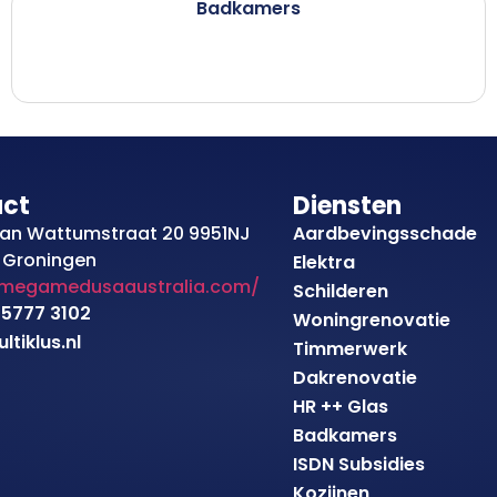
Badkamers
act
Diensten
an Wattumstraat 20 9951NJ
Aardbevingsschade
 Groningen
Elektra
/megamedusaaustralia.com/
Schilderen
 5777 3102
Woningrenovatie
tiklus.nl
Timmerwerk
Dakrenovatie
HR ++ Glas
Badkamers
ISDN Subsidies
Kozijnen