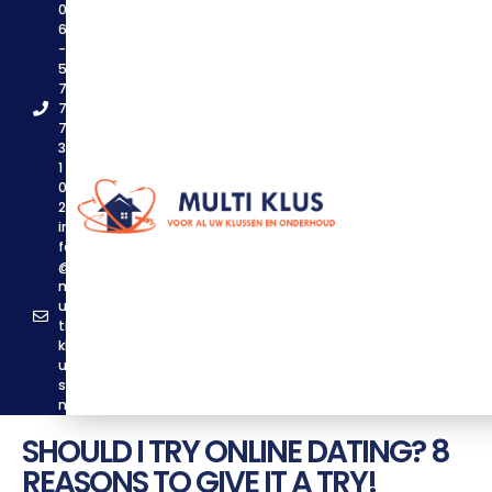
0
6
-
5
7
7
7
3
1
0
2
in
fo
@
m
ul
ti
kl
u
s.
nl
SHOULD I TRY ONLINE DATING? 8
REASONS TO GIVE IT A TRY!