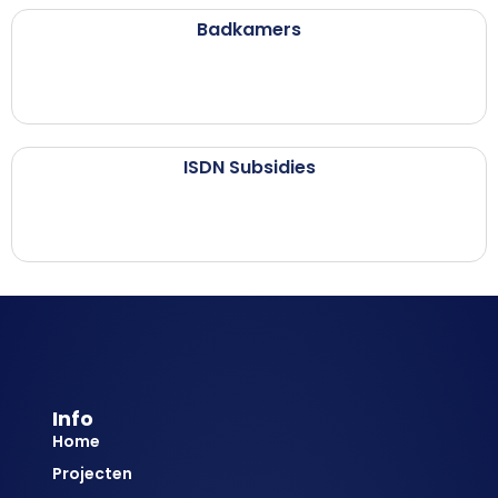
Badkamers
ISDN Subsidies
Info
Home
Projecten