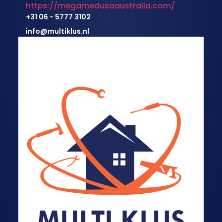
https://megamedusaaustralia.com/
+31 06 - 5777 3102
info@multiklus.nl