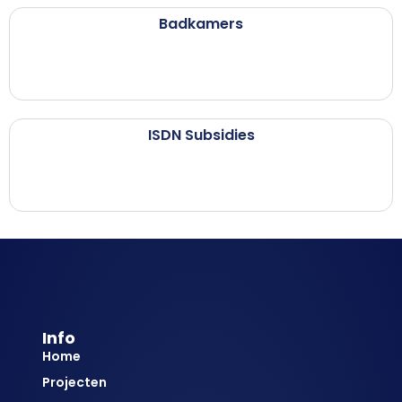
Badkamers
ISDN Subsidies
Info
Home
Projecten