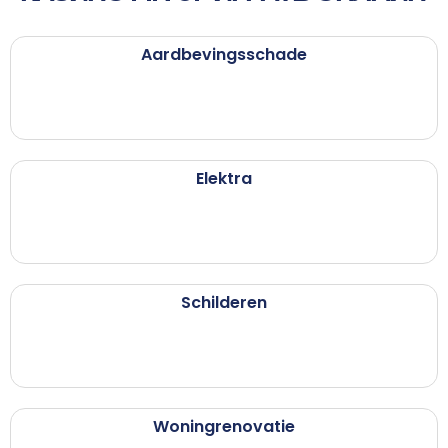
Aardbevingsschade
Elektra
Schilderen
Woningrenovatie