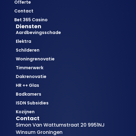
Offerte
Contact
Bet 365 Casino
Diensten
Aardbevingsschade
Elektra
Schilderen
Woningrenovatie
Timmerwerk
Dakrenovatie
HR ++ Glas
Badkamers
ISDN Subsidies
Kozijnen
Contact
Simon Van Wattumstraat 20 9951NJ
Winsum Groningen