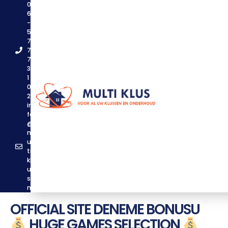
0
6
-
5
7
7
7
3
1
0
2
in
fo
@
m
ul
ti
kl
u
s.
nl
OFFICIAL SITE DENEME BONUSU
HUGE GAMES SELECTION