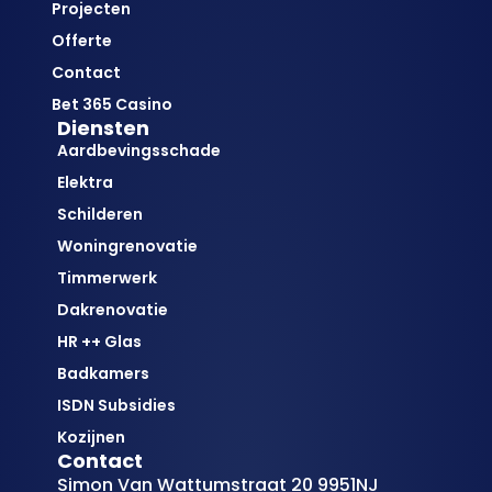
Projecten
Offerte
Contact
Bet 365 Casino
Diensten
Aardbevingsschade
Elektra
Schilderen
Woningrenovatie
Timmerwerk
Dakrenovatie
HR ++ Glas
Badkamers
ISDN Subsidies
Kozijnen
Contact
Simon Van Wattumstraat 20 9951NJ