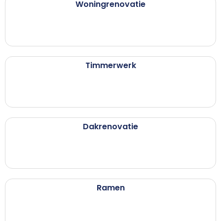
Woningrenovatie
Timmerwerk
Dakrenovatie
Ramen