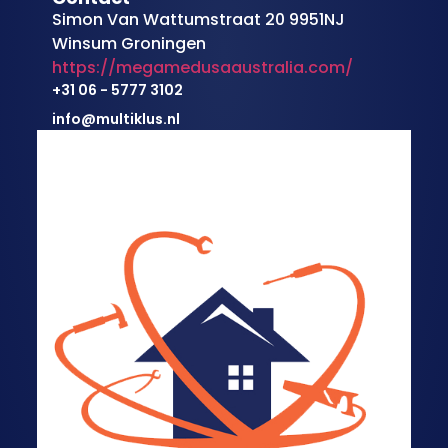
Simon Van Wattumstraat 20 9951NJ
Winsum Groningen
https://megamedusaaustralia.com/
+31 06 - 5777 3102
info@multiklus.nl