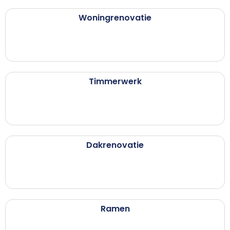
Woningrenovatie
Timmerwerk
Dakrenovatie
Ramen