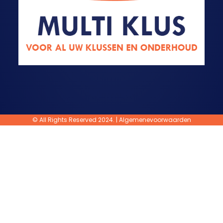
© All Rights Reserved 2024. |
Algemenevoorwaarden