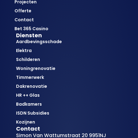
Projecten
Offerte
Contact
Bet 365 Casino
Diensten
Aardbevingsschade
Elektra
Schilderen
Woningrenovatie
Timmerwerk
Dakrenovatie
HR ++ Glas
Badkamers
ISDN Subsidies
Kozijnen
Contact
Simon Van Wattumstraat 20 9951NJ