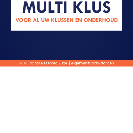
© All Rights Reserved 2024. |
Algemenevoorwaarden