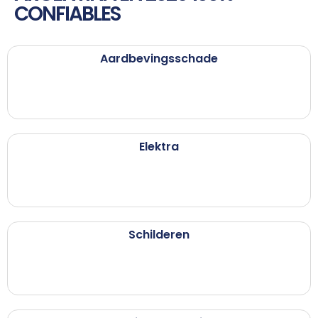
CONFIABLES
Aardbevingsschade
Elektra
Schilderen