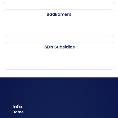
Badkamers
ISDN Subsidies
Info
Home