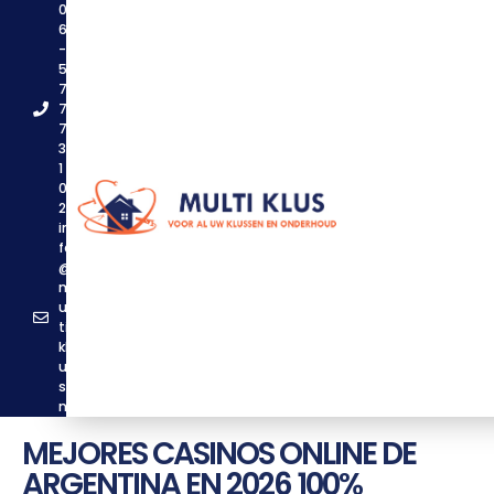
0
6
-
5
7
7
7
3
1
0
2
in
fo
@
m
ul
ti
kl
u
s.
nl
MEJORES CASINOS ONLINE DE
ARGENTINA EN 2026 100%