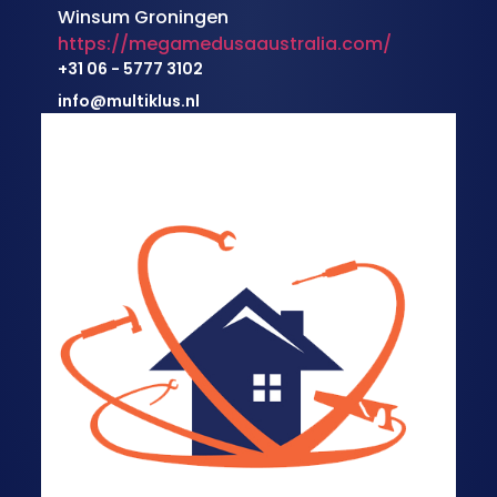
Winsum Groningen
https://megamedusaaustralia.com/
+31 06 - 5777 3102
info@multiklus.nl