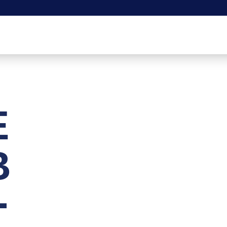
Е
В
-