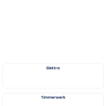
Elektra
Timmerwerk