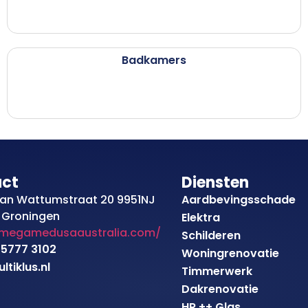
Badkamers
act
Diensten
an Wattumstraat 20 9951NJ
Aardbevingsschade
 Groningen
Elektra
/megamedusaaustralia.com/
Schilderen
 5777 3102
Woningrenovatie
tiklus.nl
Timmerwerk
Dakrenovatie
HR ++ Glas