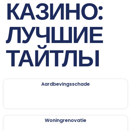
КАЗИНО:
ЛУЧШИЕ
ТАЙТЛЫ
Aardbevingsschade
Woningrenovatie