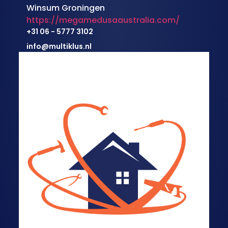
Winsum Groningen
https://megamedusaaustralia.com/
+31 06 - 5777 3102
info@multiklus.nl