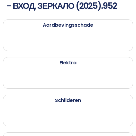
– ВХОД, ЗЕРКАЛО (2025).952
Aardbevingsschade
Elektra
Schilderen