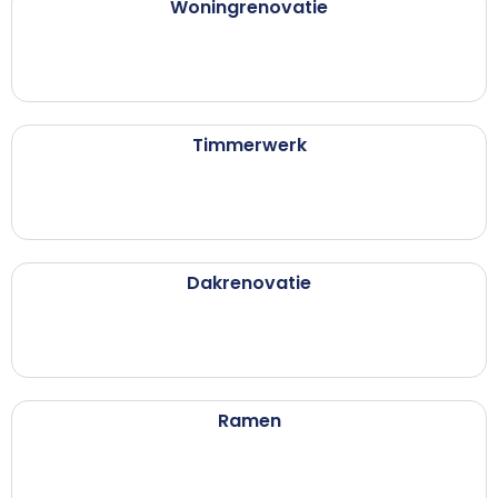
Woningrenovatie
Timmerwerk
Dakrenovatie
Ramen