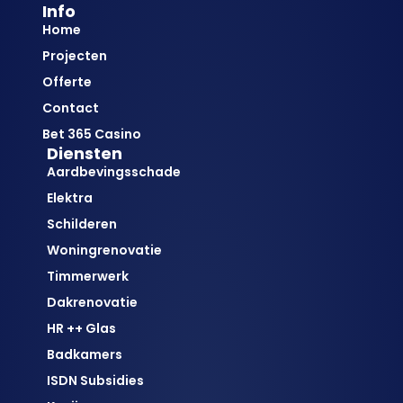
Info
Home
Projecten
Offerte
Contact
Bet 365 Casino
Diensten
Aardbevingsschade
Elektra
Schilderen
Woningrenovatie
Timmerwerk
Dakrenovatie
HR ++ Glas
Badkamers
ISDN Subsidies