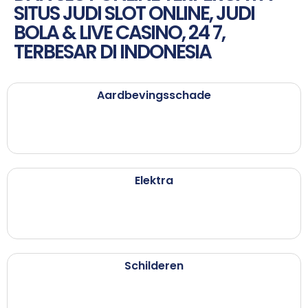
SITUS JUDI SLOT ONLINE, JUDI
BOLA & LIVE CASINO, 24 7,
TERBESAR DI INDONESIA
Aardbevingsschade
Elektra
Schilderen