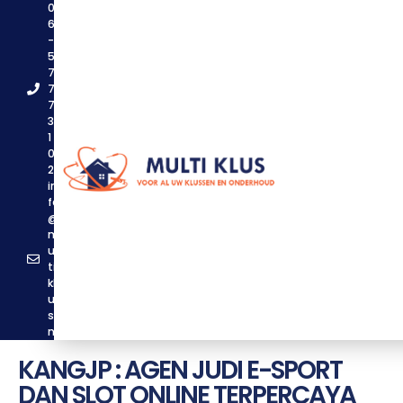
0
6
-
5
7
7
7
3
1
0
2
in
fo
@
m
ul
ti
kl
u
s.
nl
KANGJP : AGEN JUDI E-SPORT
DAN SLOT ONLINE TERPERCAYA