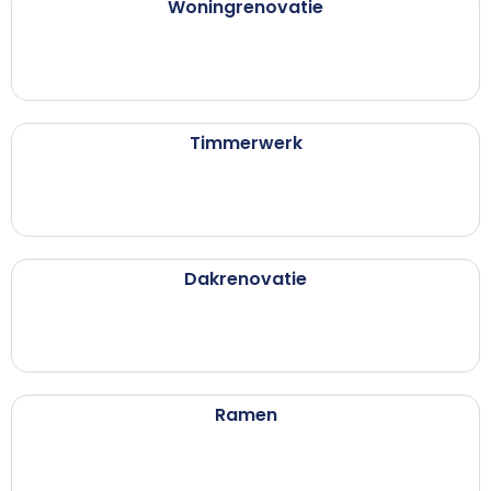
Woningrenovatie
Timmerwerk
Dakrenovatie
Ramen