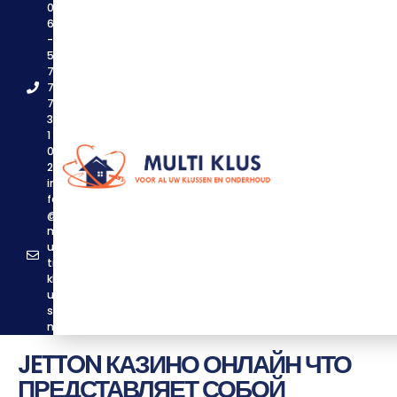
0
6
-
5
7
7
7
3
1
0
2
in
fo
@
m
ul
ti
kl
u
s.
nl
JETTON КАЗИНО ОНЛАЙН ЧТО
ПРЕДСТАВЛЯЕТ СОБОЙ