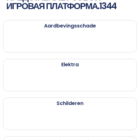
ИГРОВАЯ ПЛАТФОРМА.1344
Aardbevingsschade
Elektra
Schilderen