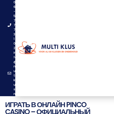
0
6
-
5
7
7
7
3
1
0
2
in
fo
@
m
ul
ti
kl
u
s.
nl
ИГРАТЬ В ОНЛАЙН PINCO
CASINO – ОФИЦИАЛЬНЫЙ