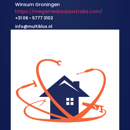
Winsum Groningen
https://megamedusaaustralia.com/
+31 06 - 5777 3102
info@multiklus.nl