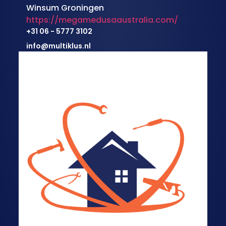
Winsum Groningen
https://megamedusaaustralia.com/
+31 06 - 5777 3102
info@multiklus.nl