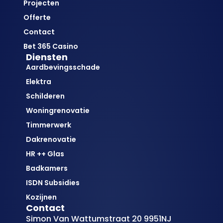
Projecten
Offerte
Contact
Bet 365 Casino
Diensten
Aardbevingsschade
Elektra
Schilderen
Woningrenovatie
Timmerwerk
Dakrenovatie
HR ++ Glas
Badkamers
ISDN Subsidies
Kozijnen
Contact
Simon Van Wattumstraat 20 9951NJ