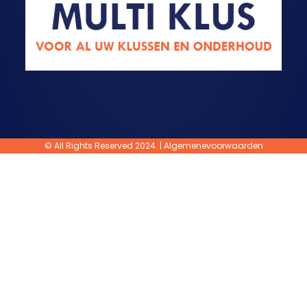
© All Rights Reserved 2024. |
Algemenevoorwaarden