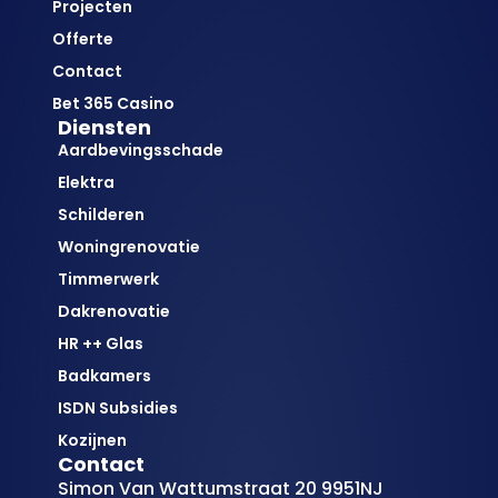
Projecten
Offerte
Contact
Bet 365 Casino
Diensten
Aardbevingsschade
Elektra
Schilderen
Woningrenovatie
Timmerwerk
Dakrenovatie
HR ++ Glas
Badkamers
ISDN Subsidies
Kozijnen
Contact
Simon Van Wattumstraat 20 9951NJ