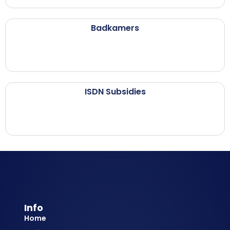
Badkamers
ISDN Subsidies
Info
Home