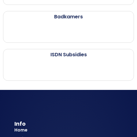
Badkamers
ISDN Subsidies
Info
Home