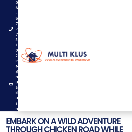
0
6
-
5
7
7
7
3
1
0
2
in
fo
@
m
ul
ti
kl
u
s.
nl
EMBARK ON A WILD ADVENTURE
THROUGH CHICKEN ROAD WHILE