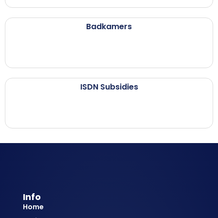
Badkamers
ISDN Subsidies
Info
Home