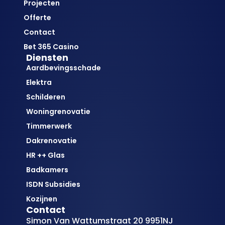
Projecten
Offerte
Contact
Bet 365 Casino
Diensten
Aardbevingsschade
Elektra
Schilderen
Woningrenovatie
Timmerwerk
Dakrenovatie
HR ++ Glas
Badkamers
ISDN Subsidies
Kozijnen
Contact
Simon Van Wattumstraat 20 9951NJ