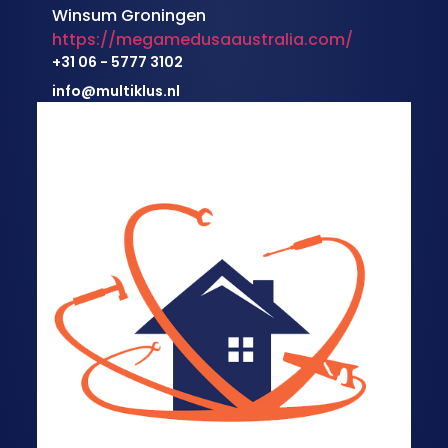
Winsum Groningen
https://megamedusaaustralia.com/
+31 06 - 5777 3102
info@multiklus.nl