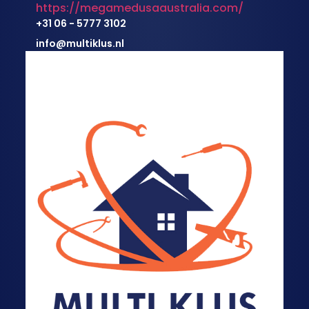
https://megamedusaaustralia.com/
+31 06 - 5777 3102
info@multiklus.nl