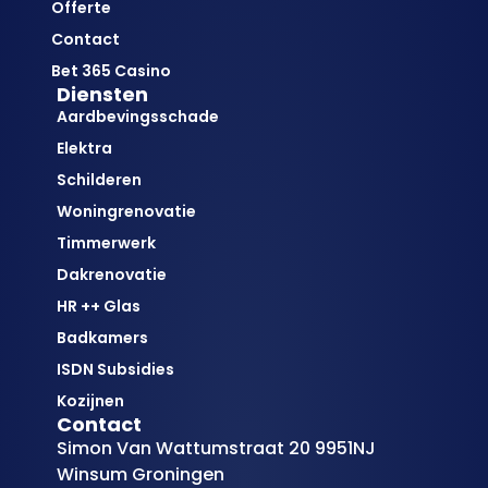
Offerte
Contact
Bet 365 Casino
Diensten
Aardbevingsschade
Elektra
Schilderen
Woningrenovatie
Timmerwerk
Dakrenovatie
HR ++ Glas
Badkamers
ISDN Subsidies
Kozijnen
Contact
Simon Van Wattumstraat 20 9951NJ
Winsum Groningen