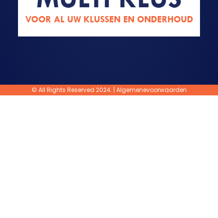
© All Rights Reserved 2024. |
Algemenevoorwaarden