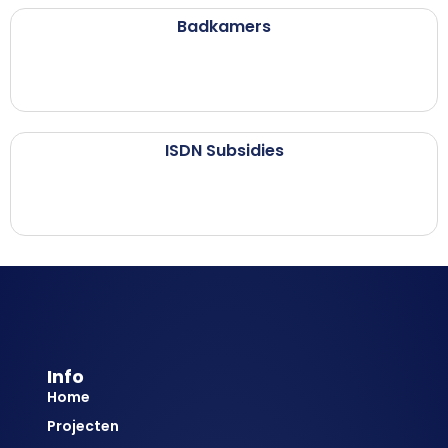
Badkamers
ISDN Subsidies
Info
Home
Projecten