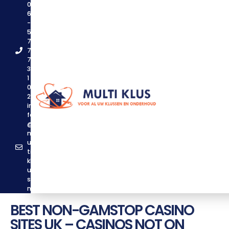
0
6
-
5
7
7
7
3
1
0
2
in
fo
@
m
ul
ti
kl
u
s.
nl
BEST NON-GAMSTOP CASINO
SITES UK – CASINOS NOT ON