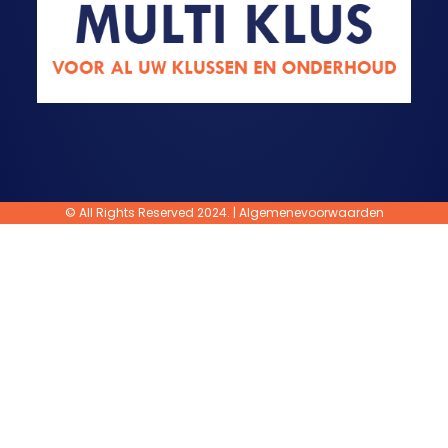
© All Rights Reserved 2024. |
Algemenevoorwaarden