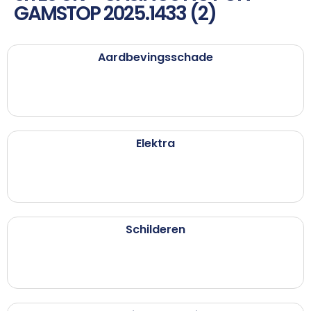
GAMSTOP 2025.1433 (2)
Aardbevingsschade
Elektra
Schilderen