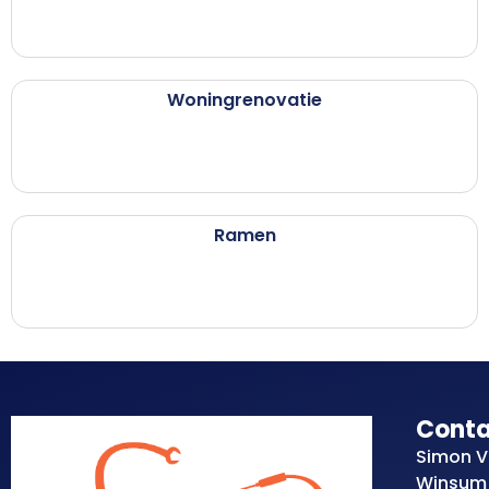
Woningrenovatie
Ramen
Cont
Simon V
Winsum