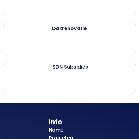
Dakrenovatie
ISDN Subsidies
Info
Home
Projecten