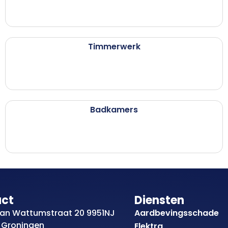
Timmerwerk
Badkamers
act
Diensten
an Wattumstraat 20 9951NJ
Aardbevingsschade
 Groningen
Elektra