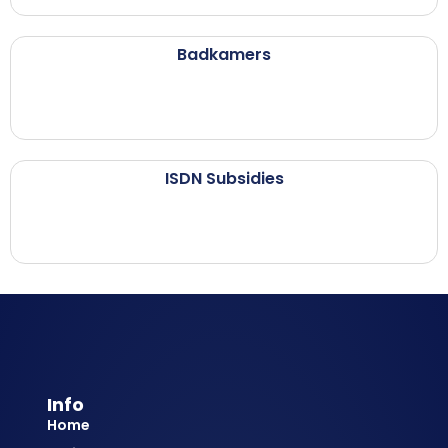
Badkamers
ISDN Subsidies
Info
Home