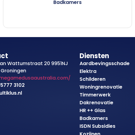
Badkamers
act
Diensten
an Wattumstraat 20 9951NJ
Aardbevingsschade
 Groningen
Elektra
/megamedusaaustralia.com/
Schilderen
 5777 3102
Woningrenovatie
tiklus.nl
Timmerwerk
Dakrenovatie
HR ++ Glas
Badkamers
ISDN Subsidies
Kozijnen