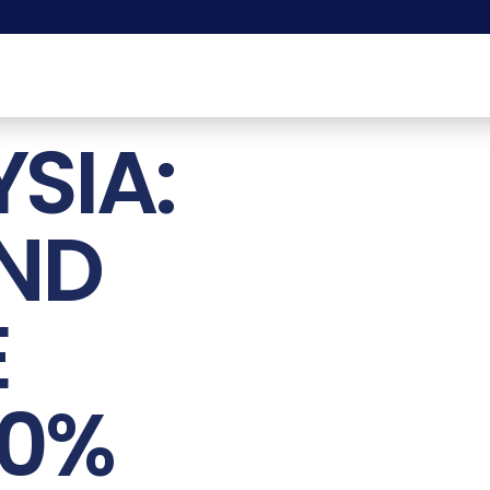
SIA:
AND
E
00%