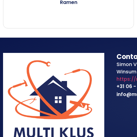
Ramen
Cont
Simon V
Winsum
https:/
+31 06 -
info@mul